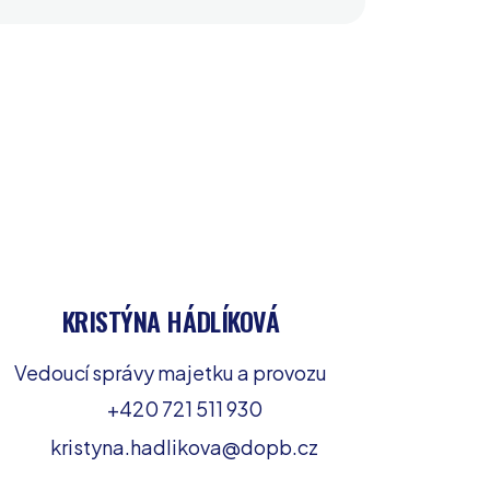
KRISTÝNA HÁDLÍKOVÁ
Vedoucí správy majetku a provozu
+420 721 511 930
kristyna.hadlikova@dopb.cz