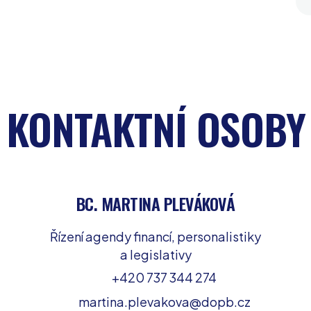
KONTAKTNÍ OSOBY
BC. MARTINA PLEVÁKOVÁ
Řízení agendy financí, personalistiky
a legislativy
+420 737 344 274
martina.plevakova@dopb.cz