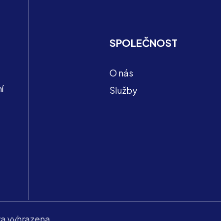
SPOLEČNOST
O nás
í
Služby
a vyhrazena.