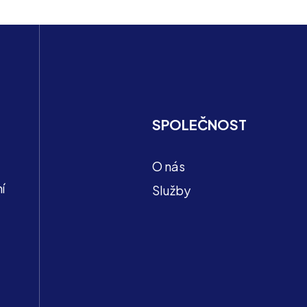
SPOLEČNOST
O nás
í
Služby