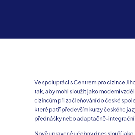
Ve spolupráci s Centrem pro cizince Jih
tak, aby mohl sloužit jako moderní vzdě
cizincům při začleňování do české spol
které patří především kurzy českého jazy
přednášky nebo adaptačně-integrační 
Nově upravené učebny dnes slouží jako 