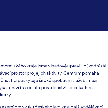
omoravského kraje jsme v budově upravili původní sál
lávací prostor pro jejich aktivity. Centrum pomáhá
ečnosti a poskytuje široké spektrum služeb, mezi
ka, právní a sociální poradenství, sociokulturní
kurzy.
zázemí pro výuku českého jazyka a další vzdělávací